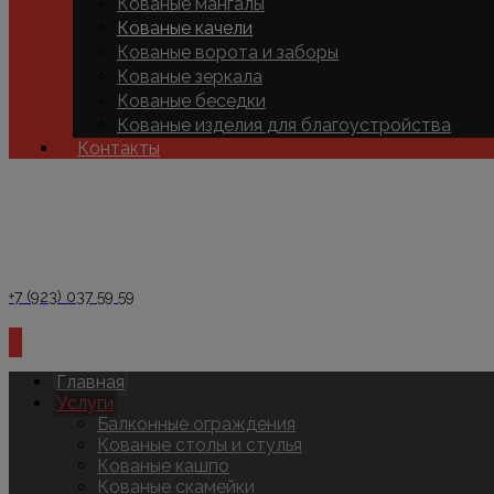
Кованые мангалы
Кованые качели
Кованые ворота и заборы
Кованые зеркала
Кованые беседки
Кованые изделия для благоустройства
Контакты
+7 (923) 037 59 59
Главная
Услуги
Балконные ограждения
Кованые столы и стулья
Кованые кашпо
Кованые скамейки