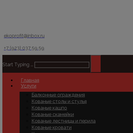
ekoprofit@inbox.ru
+7 (923) 037 59 59
Start Typing ...
Главная
Услуги
Балконные ограждения
Кованые столы и стулья
Кованые кашпо
Кованые скамейки
Кованые лестницы и перила
Кованые кровати