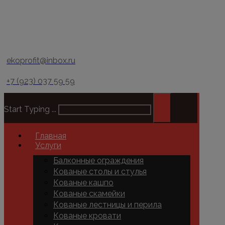
ekoprofit@inbox.ru
+7 (923) 037 59 59
Start Typing ...
Главная
Услуги
Балконные ограждения
Кованые столы и стулья
Кованые кашпо
Кованые скамейки
Кованые лестницы и перила
Кованые кровати