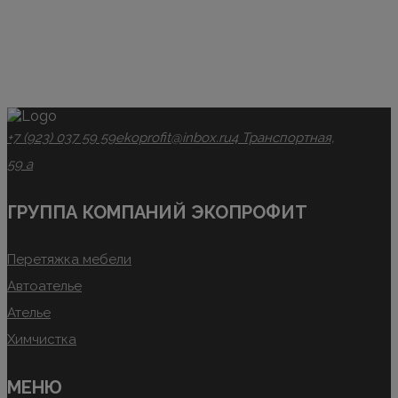
+7 (923) 037 59 59
ekoprofit@inbox.ru
4 Транспортная,
59 а
ГРУППА КОМПАНИЙ ЭКОПРОФИТ
Перетяжка мебели
Автоателье
Ателье
Химчистка
МЕНЮ