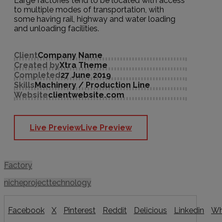
Large factories tend to be located with access
to multiple modes of transportation, with
some having rail, highway and water loading
and unloading facilities.
Client
Company Name
Created by
Xtra Theme
Completed
27 June 2019
Skills
Machinery / Production Line
Website
clientwebsite.com
Live Preview
Live Preview
Factory
niche
project
technology
Facebook
X
Pinterest
Reddit
Delicious
Linkedin
Wh