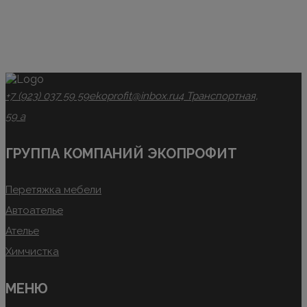
+7 (923) 037 59 59
ekoprofit@inbox.ru
4 Транспортная,
59 а
ГРУППА КОМПАНИЙ ЭКОПРОФИТ
Перетяжка мебели
Автоателье
Ателье
Химчистка
МЕНЮ