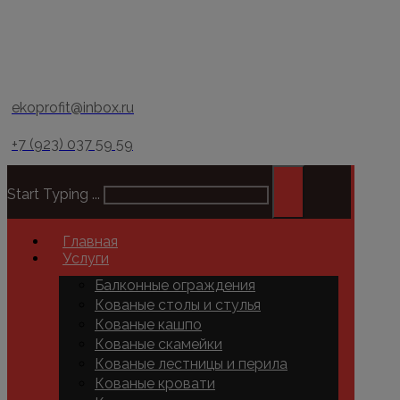
ekoprofit@inbox.ru
+7 (923) 037 59 59
Start Typing ...
Главная
Услуги
Балконные ограждения
Кованые столы и стулья
Кованые кашпо
Кованые скамейки
Кованые лестницы и перила
Кованые кровати