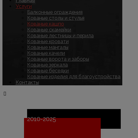
Главная
Услуги
Балконные ограждения
Кованые столы и стулья
Кованые кашпо
Кованые скамейки
Кованые лестницы и перила
Кованые кровати
Кованые мангалы
Кованые качели
Кованые ворота и заборы
Кованые зеркала
Кованые беседки
Кованые изделия для благоустройства
Контакты
Copyright © 2026
2010-2025