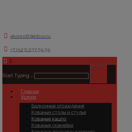
ekoprofit@inbox.ru
+7 (923) 037 59 59
Start Typing ...
Главная
Услуги
Балконные ограждения
Кованые столы и стулья
Кованые кашпо
Кованые скамейки
Кованые лестницы и перила