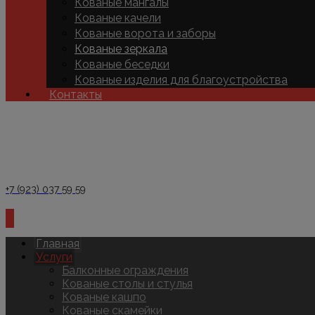
Кованые мангалы
Кованые качели
Кованые ворота и заборы
Кованые зеркала
Кованые беседки
Кованые изделия для благоустройства
Контакты
+7 (923) 037 59 59
Главная
Услуги
Балконные ограждения
Кованые столы и стулья
Кованые кашпо
Кованые скамейки