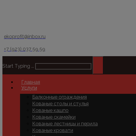
ekoprofit@inbox.ru
+7 (923) 037 59 59
Start Typing ...
Главная
Услуги
Балконные ограждения
Кованые столы и стулья
Кованые кашпо
Кованые скамейки
Кованые лестницы и перила
Кованые кровати